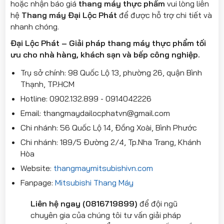
hoặc nhận báo giá
thang máy thực phẩm
vui lòng liên
hệ
Thang máy Đại Lộc Phát
để được hỗ trợ chi tiết và
nhanh chóng.
Đại Lộc Phát – Giải pháp thang máy thực phẩm tối
ưu cho nhà hàng, khách sạn và bếp công nghiệp.
Trụ sở chính: 98 Quốc Lộ 13, phường 26, quận Bình
Thạnh, TP.HCM
Hotline: 0902.132.899 - 0914042226
Email: thangmaydailocphatvn@gmail.com
Chi nhánh: 56 Quốc Lộ 14, Đồng Xoài, Bình Phước
Chi nhánh: 189/5 Đường 2/4, Tp.Nha Trang, Khánh
Hòa
Website:
thangmaymitsubishivn.com
Fanpage:
Mitsubishi Thang Máy
Liên hệ ngay (0816719899)
để đội ngũ
chuyên gia của chúng tôi tư vấn giải pháp