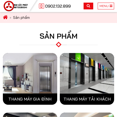
0902.132.899
MENU
Sản phẩm
SẢN PHẨM
THANG MÁY GIA ĐÌNH
THANG MÁY TẢI KHÁCH