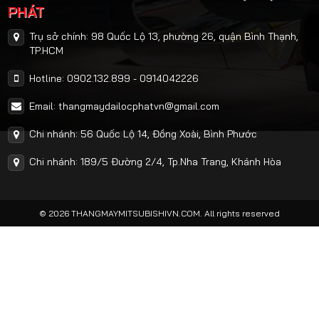
PHÁT
Trụ sở chính: 98 Quốc Lộ 13, phường 26, quận Bình Thạnh,
TP.HCM
Hotline: 0902.132.899 - 0914042226
Email: thangmaydailocphatvn@gmail.com
Chi nhánh: 56 Quốc Lộ 14, Đồng Xoài, Bình Phước
Chi nhánh: 189/5 Đường 2/4, Tp.Nha Trang, Khánh Hòa
© 2026 THANGMAYMITSUBISHIVN.COM. All rights reserved