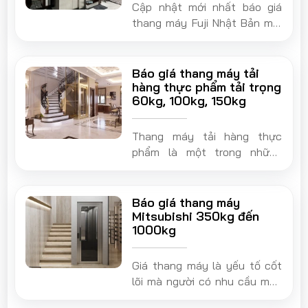
Cập nhật mới nhất báo giá
thang máy Fuji Nhật Bản mới
nhất 2026. Thang máy Fuji từ
lâu đã là cái tên quen thuộc
và được ưa chuộng hàng đầu
Báo giá thang máy tải
tại thị trường Việt Nam.
hàng thực phẩm tải trọng
60kg, 100kg, 150kg
Thang máy tải hàng thực
phẩm là một trong những
dòng sản phẩm công nghệ
được rất nhiều những xí
nghiệp, các khách sạn cho
Báo giá thang máy
đến hệ thống các trung tâm,
Mitsubishi 350kg đến
1000kg
siêu thị,… sử dụng để có thể
hỗ trợ tốt nhất cho việc vận
chuyển hàng hóa phục vụ
Giá thang máy là yếu tố cốt
hoạt động sản xuất.
lõi mà người có nhu cầu mua
sử dụng đặc biệt quan tâm.