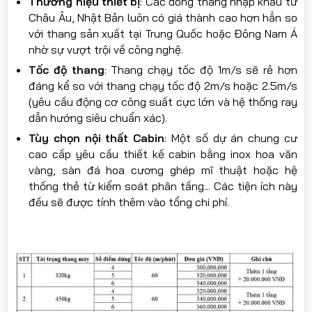
Thương hiệu thiết bị
: Các dòng thang nhập khẩu từ
Châu Âu, Nhật Bản luôn có giá thành cao hơn hẳn so
với thang sản xuất tại Trung Quốc hoặc Đông Nam Á
nhờ sự vượt trội về công nghệ.
Tốc độ thang
: Thang chạy tốc độ 1m/s sẽ rẻ hơn
đáng kể so với thang chạy tốc độ 2m/s hoặc 2.5m/s
(yêu cầu động cơ công suất cực lớn và hệ thống ray
dẫn hướng siêu chuẩn xác).
Tùy chọn nội thất Cabin
: Một số dự án chung cư
cao cấp yêu cầu thiết kế cabin bằng inox hoa văn
vàng, sàn đá hoa cương ghép mĩ thuật hoặc hệ
thống thẻ từ kiểm soát phân tầng... Các tiện ích này
đều sẽ được tính thêm vào tổng chi phí.