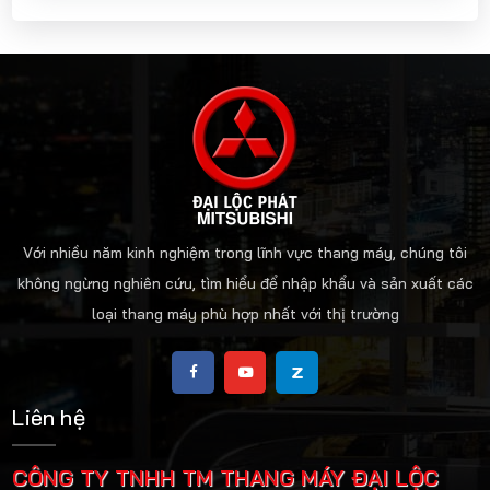
Việc tìm hiểu trước về giá cả
giúp khách hàng chuẩn bị và
phân phối tài chính phù hợp
nhất cho từng hạng mục
trong ngôi nhà hay công trình
của mình.
Với nhiều năm kinh nghiệm trong lĩnh vực thang máy, chúng tôi
không ngừng nghiên cứu, tìm hiểu để nhập khẩu và sản xuất các
loại thang máy phù hợp nhất với thị trường
Liên hệ
CÔNG TY TNHH TM THANG MÁY ĐẠI LỘC