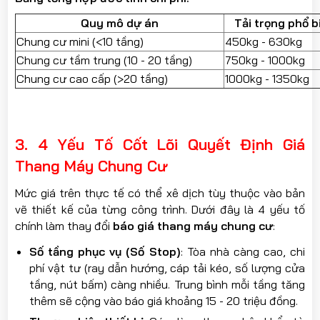
Quy mô dự án
Tải trọng phổ b
Chung cư mini (<10 tầng)
450kg - 630kg
Chung cư tầm trung (10 - 20 tầng)
750kg - 1000kg
Chung cư cao cấp (>20 tầng)
1000kg - 1350kg
3. 4 Yếu Tố Cốt Lõi Quyết Định Giá
Thang Máy Chung Cư
Mức giá trên thực tế có thể xê dịch tùy thuộc vào bản
vẽ thiết kế của từng công trình. Dưới đây là 4 yếu tố
chính làm thay đổi
báo giá thang máy chung cư
:
Số tầng phục vụ (Số Stop)
: Tòa nhà càng cao, chi
phí vật tư (ray dẫn hướng, cáp tải kéo, số lượng cửa
tầng, nút bấm) càng nhiều. Trung bình mỗi tầng tăng
thêm sẽ cộng vào báo giá khoảng 15 - 20 triệu đồng.