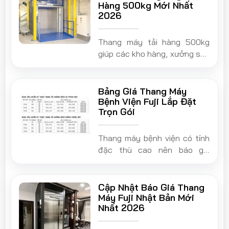
Hàng 500kg Mới Nhất
2026
Thang máy tải hàng 500kg
giúp các kho hàng, xưởng sản
xuất, cơ sở kinh doanh nhiều
tầng vận chuyển hàng hoá
một cách dễ dàng, đẩy nhanh
Bảng Giá Thang Máy
hiệu suất làm việc và đảm
Bệnh Viện Fuji Lắp Đặt
Trọn Gói
bảo an toàn tuyệt đối cho
người lao động.
Thang máy bệnh viện có tính
đặc thù cao nên báo giá
thang máy bệnh viện fuji luôn
là chủ đề được nhiều đơn vị
quan tâm
Cập Nhật Báo Giá Thang
Máy Fuji Nhật Bản Mới
Nhất 2026