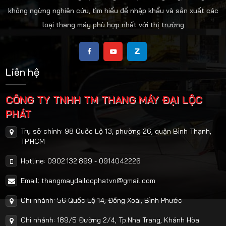
không ngừng nghiên cứu, tìm hiểu để nhập khẩu và sản xuất các
loại thang máy phù hợp nhất với thị trường
Liên hệ
CÔNG TY TNHH TM THANG MÁY ĐẠI LỘC
PHÁT
Trụ sở chính: 98 Quốc Lộ 13, phường 26, quận Bình Thạnh,
TP.HCM
Hotline: 0902.132.899 - 0914042226
Email: thangmaydailocphatvn@gmail.com
Chi nhánh: 56 Quốc Lộ 14, Đồng Xoài, Bình Phước
Chi nhánh: 189/5 Đường 2/4, Tp.Nha Trang, Khánh Hòa