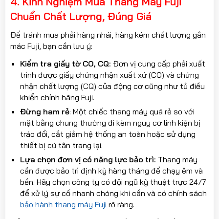
4. Kinh Nghiệm Mua Thang Máy Fuji
Chuẩn Chất Lượng, Đúng Giá
Để tránh mua phải hàng nhái, hàng kém chất lượng gắn
mác Fuji, bạn cần lưu ý:
Kiểm tra giấy tờ CO, CQ:
Đơn vị cung cấp phải xuất
trình được giấy chứng nhận xuất xứ (CO) và chứng
nhận chất lượng (CQ) của động cơ cũng như tủ điều
khiển chính hãng Fuji.
Đừng ham rẻ
: Một chiếc thang máy quá rẻ so với
mặt bằng chung thường đi kèm nguy cơ linh kiện bị
tráo đổi, cắt giảm hệ thống an toàn hoặc sử dụng
thiết bị cũ tân trang lại.
Lựa chọn đơn vị có năng lực bảo trì:
Thang máy
cần được bảo trì định kỳ hàng tháng để chạy êm và
bền. Hãy chọn công ty có đội ngũ kỹ thuật trực 24/7
để xử lý sự cố nhanh chóng khi cần và có chính sách
bảo hành thang máy Fuji
rõ ràng.