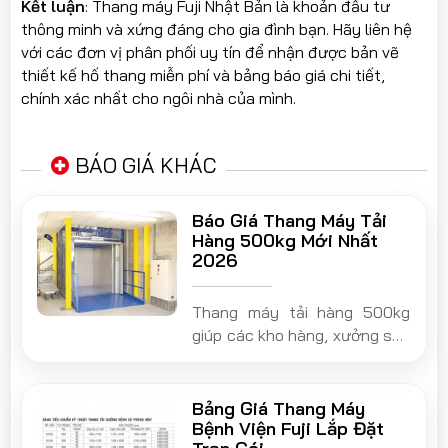
Kết luận
: Thang máy Fuji Nhật Bản là khoản đầu tư
thông minh và xứng đáng cho gia đình bạn. Hãy liên hệ
với các đơn vị phân phối uy tín để nhận được bản vẽ
thiết kế hố thang miễn phí và bảng báo giá chi tiết,
chính xác nhất cho ngôi nhà của mình.
BÁO GIÁ KHÁC
Báo Giá Thang Máy Tải
Hàng 500kg Mới Nhất
2026
Thang máy tải hàng 500kg
giúp các kho hàng, xưởng sản
xuất, cơ sở kinh doanh nhiều
tầng vận chuyển hàng hoá
một cách dễ dàng, đẩy nhanh
Bảng Giá Thang Máy
hiệu suất làm việc và đảm
Bệnh Viện Fuji Lắp Đặt