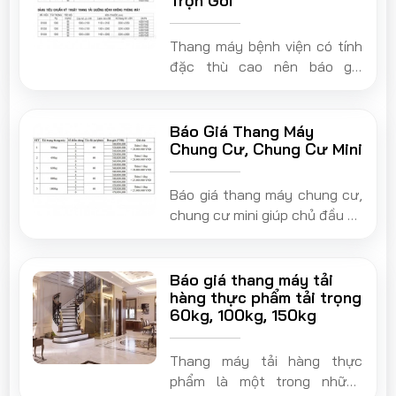
Trọn Gói
bảo an toàn tuyệt đối cho
người lao động.
Thang máy bệnh viện có tính
đặc thù cao nên báo giá
thang máy bệnh viện fuji luôn
là chủ đề được nhiều đơn vị
quan tâm
Báo Giá Thang Máy
Chung Cư, Chung Cư Mini
Báo giá thang máy chung cư,
chung cư mini giúp chủ đầu tư
cân đối chi phí và lựa chọn
dòng thang máy phù hợp
Báo giá thang máy tải
hàng thực phẩm tải trọng
60kg, 100kg, 150kg
Thang máy tải hàng thực
phẩm là một trong những