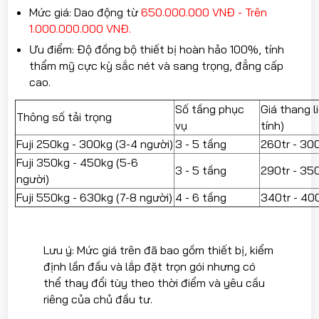
Mức giá: Dao động từ
650.000.000 VNĐ - Trên
1.000.000.000 VNĐ.
Ưu điểm: Độ đồng bộ thiết bị hoàn hảo 100%, tính
thẩm mỹ cực kỳ sắc nét và sang trọng, đẳng cấp
cao.
Số tầng phục
Giá thang 
Thông số tải trọng
vụ
tính)
Fuji 250kg - 300kg (3-4 người)
3 - 5 tầng
260tr - 30
Fuji 350kg - 450kg (5-6
3 - 5 tầng
290tr - 35
người)
Fuji 550kg - 630kg (7-8 người)
4 - 6 tầng
340tr - 40
Lưu ý: Mức giá trên đã bao gồm thiết bị, kiểm
định lần đầu và lắp đặt trọn gói nhưng có
thể thay đổi tùy theo thời điểm và yêu cầu
riêng của chủ đầu tư.