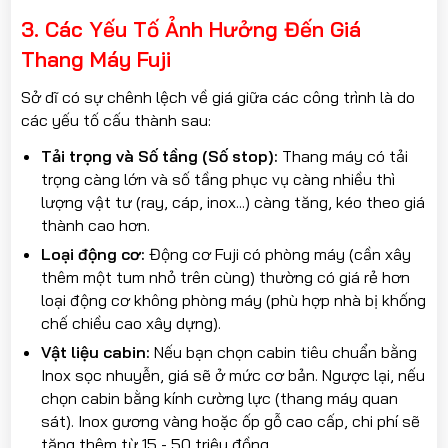
3. Các Yếu Tố Ảnh Hưởng Đến Giá
Thang Máy Fuji
Sở dĩ có sự chênh lệch về giá giữa các công trình là do
các yếu tố cấu thành sau:
Tải trọng và Số tầng (Số stop):
Thang máy có tải
trọng càng lớn và số tầng phục vụ càng nhiều thì
lượng vật tư (ray, cáp, inox...) càng tăng, kéo theo giá
thành cao hơn.
Loại động cơ:
Động cơ Fuji có phòng máy (cần xây
thêm một tum nhỏ trên cùng) thường có giá rẻ hơn
loại động cơ không phòng máy (phù hợp nhà bị khống
chế chiều cao xây dựng).
Vật liệu cabin:
Nếu bạn chọn cabin tiêu chuẩn bằng
Inox sọc nhuyễn, giá sẽ ở mức cơ bản. Ngược lại, nếu
chọn cabin bằng kính cường lực (thang máy quan
sát). Inox gương vàng hoặc ốp gỗ cao cấp, chi phí sẽ
tăng thêm từ 15 - 50 triệu đồng.