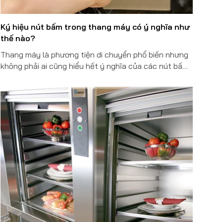
Ký hiệu nút bấm trong thang máy có ý nghĩa như
thế nào?
Thang máy là phương tiện di chuyển phổ biến nhưng
không phải ai cũng hiểu hết ý nghĩa của các nút bấm
để sử dụng đúng cách. Bên cạnh các nút thường sử
dụng như bấm số tầng muốn đến, gọi thang máy tại
vị trí đang đứng thì còn rất nhiều nút chức năng khác
nhau. Hãy cùng tìm hiểu các nút bấm để tránh sử
dụng sai chức năng, đảm bảo an toàn khi đi thang
máy.