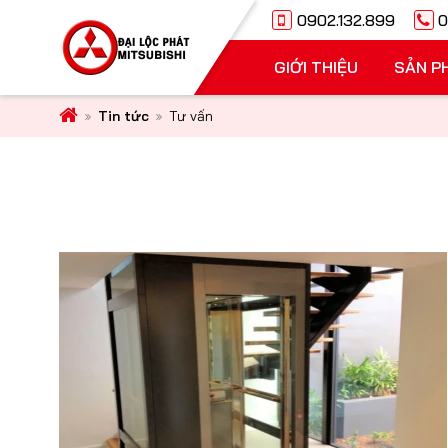
0902.132.899
0
GIỚI THIỆU
SẢN P
Tin tức
Tư vấn