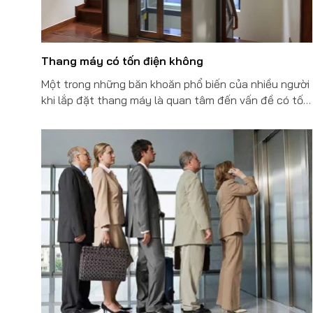
Thang máy có tốn điện không
Một trong những băn khoăn phổ biến của nhiều người
khi lắp đặt thang máy là quan tâm đến vấn đề có tốn
điện hay không. Để giải đáp thắc mắc này, chúng tôi
sẽ phân tích chi tiết về mức tiêu thụ điện của thang
máy gia đình và những yếu tố ảnh hưởng đến chi phí
điện năng.