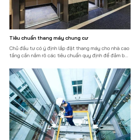
Tiêu chuẩn thang máy chung cư
Chủ đầu tư có ý định lắp đặt thang máy cho nhà cao
tầng cần nắm rõ các tiêu chuẩn quy định để đảm bảo
quá trình vận hành an toàn hiệu quả. Vậy quy định
tiêu chuẩn thang máy chung cư cần có bao gồm
những gì, tham khảo bài viết này để có kiến thức hữu
ích nhé.