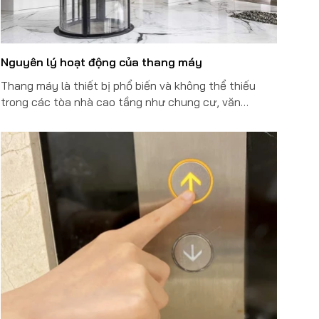
Nguyên lý hoạt động của thang máy
Thang máy là thiết bị phổ biến và không thể thiếu
trong các tòa nhà cao tầng như chung cư, văn
phòng, khách sạn, bệnh viện, siêu thị hay thậm chí
trong nhà để ở. Tuy nhiên, dù có được sử dụng
thường xuyên, thế nhưng không phải ai cũng biết
nguyên lý hoạt động thang máy như thế nào.