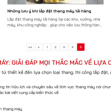
Những lưu ý khi lắp đặt thang máy tải hàng
Lắp đặt thang máy tải hàng tại các kho, xưởng, nhà
máy, khu công nghiệp… giúp cho việc lưu thông hàng
hóa trở nên nhẹ nhàng và an toàn hơn. Nhưng cần
phải lưu ý cài điều khi lắp đặt để tránh xảy ra những
điều đáng tiếc.
««
«
1
2
3
4
5
ÁY: GIẢI ĐÁP MỌI THẮC MẮC VỀ LỰA 
ừ thiết kế đến lựa chọn loại thang, thi công lắp đặt, 
ng tin hữu ích và chuyên sâu về lĩnh vực thang máy nói chu
ác bài viết cung cấp kiến thức về:
ến thang máy