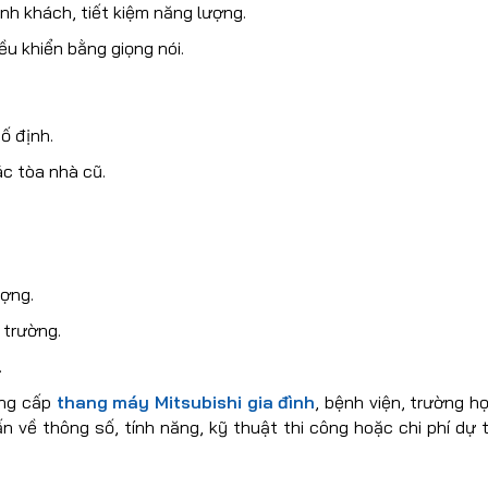
nh khách, tiết kiệm năng lượng.
u khiển bằng giọng nói.
ố định.
ác tòa nhà cũ.
ượng.
 trường.
.
ung cấp
thang máy Mitsubishi gia đình
, bệnh viện, trường h
 về thông số, tính năng, kỹ thuật thi công hoặc chi phí dự 