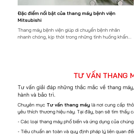
Đặc điểm nổi bật của thang máy bệnh viện
Mitsubishi
Thang máy bệnh viện giúp di chuyển bệnh nhân
nhanh chóng, kịp thời trong những tình huống khẩn
cấp. Trên thị trường, Mitsubishi Việt Nam là công ty
chuyên cung cấp, lắp đặt thang máy bệnh viện tốt
nhất hiện nay.
TƯ VẤN THANG M
Tư vấn giải đáp những thắc mắc về thang máy, t
hành và bảo trì.
Chuyên mục
Tư vấn thang máy
là nơi cung cấp thô
yêu thích thương hiệu này. Tại đây, bạn sẽ tìm thấy c
- Các loại thang máy phổ biến và ứng dụng của chúng
- Tiêu chuẩn an toàn và quy định pháp lý liên quan đ