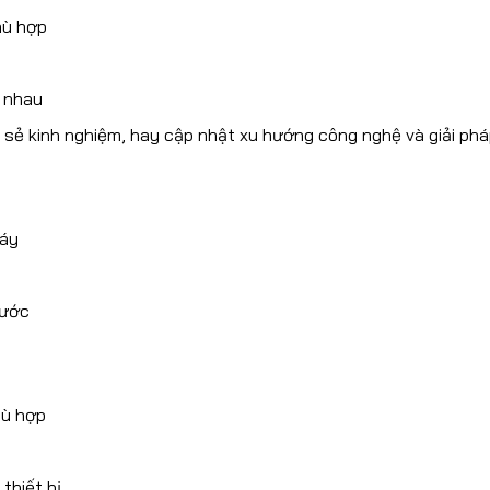
hù hợp
c nhau
 sẻ kinh nghiệm, hay cập nhật xu hướng công nghệ và giải phá
máy
hước
hù hợp
thiết bị