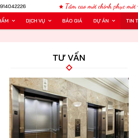
Tầm cao mới chinh phục mới
914042226
HẨM
DỊCH VỤ
BÁO GIÁ
DỰ ÁN
TIN 
TƯ VẤN