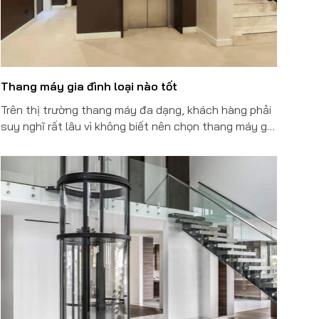
Thang máy gia đình loại nào tốt
Trên thị trường thang máy đa dạng, khách hàng phải
suy nghĩ rất lâu vì không biết nên chọn thang máy gia
đình loại nào tốt nhất. Để có một chiếc thang máy
gia đình sang trọng, thể hiện phong cách chủ nhân,
đáp ứng nhu cầu sử dụng, đừng vội bỏ qua những
thông tin hữu ích dưới đây.